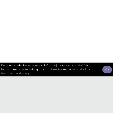
Dette nettstedet benytter seg av informasjonskapsler (cookies). Ved
fortsatt bruk av nettstedet godtar du dette. Les mer om cookies i vår
OK
Personvernerklæring
.